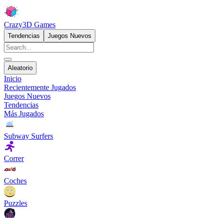
Crazy3D Games
Tendencias
Juegos Nuevos
Aleatorio
Inicio
Recientemente Jugados
Juegos Nuevos
Tendencias
Más Jugados
Subway Surfers
Correr
Coches
Puzzles