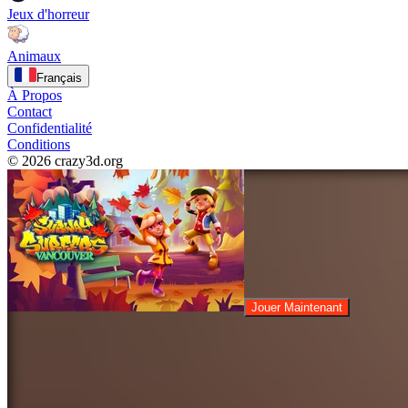
Jeux d'horreur
Animaux
Français
À Propos
Contact
Confidentialité
Conditions
© 2026 crazy3d.org
Jouer Maintenant