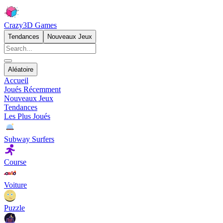
Crazy3D Games
Tendances
Nouveaux Jeux
Aléatoire
Accueil
Joués Récemment
Nouveaux Jeux
Tendances
Les Plus Joués
Subway Surfers
Course
Voiture
Puzzle