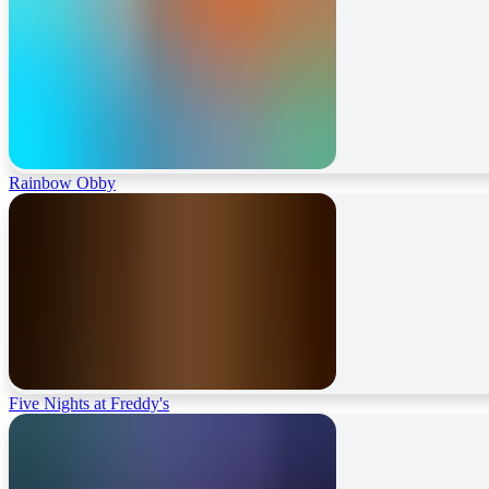
Rainbow Obby
Five Nights at Freddy's