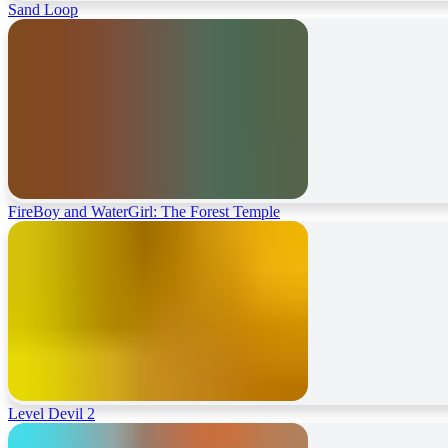
Sand Loop
FireBoy and WaterGirl: The Forest Temple
Level Devil 2