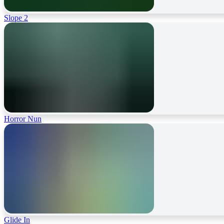
Slope 2
Horror Nun
Glide In