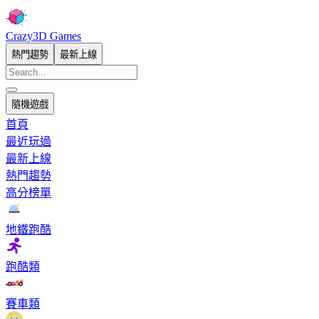
Crazy3D Games
熱門趨勢
最新上線
隨機遊戲
首頁
最近玩過
最新上線
熱門趨勢
高分榜單
地鐵跑酷
跑酷類
賽車類