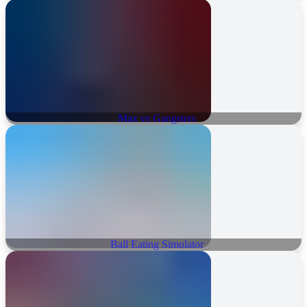
Max vs Gangsters
Ball Eating Simulator