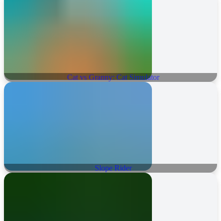
Cat vs Granny: Cat Simulator
Slope Rider