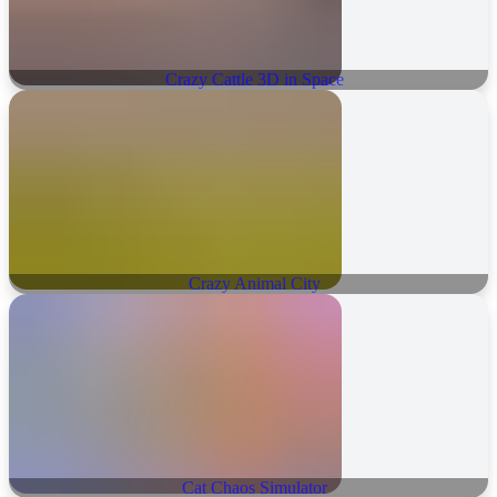
Crazy Cattle 3D in Space
Crazy Animal City
Cat Chaos Simulator