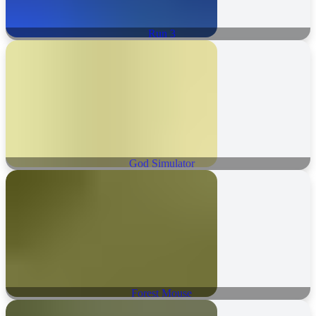
Run 3
God Simulator
Forest Mouse