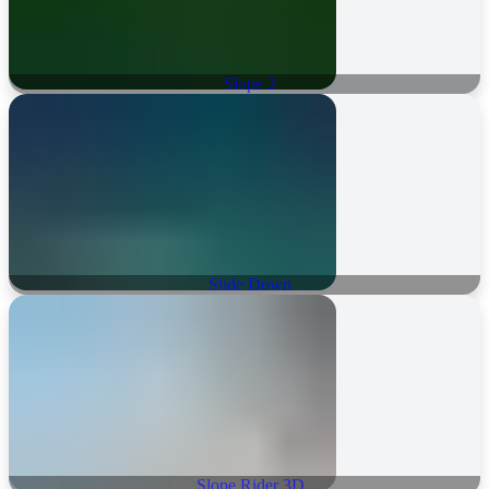
Slope 2
Slide Down
Slope Rider 3D