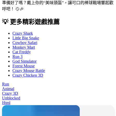
準備好了嗎？戴上你的“美味頭盔”，讓可口的棒球戰場響起歡
呼吧！ 🥎🎉
💡 更多精彩遊戲推薦
Crazy Shark
Little Big Snake
Cowboy Safari
Monkey Mart
Cat Freddy
Run 3
God Simulator
Forest Mouse
Crazy Mouse Battle
Crazy Chicken 3D
Run
Animal
Crazy 3D
Unblocked
Html