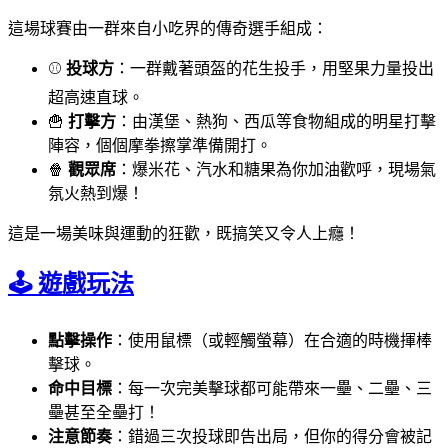
這場球賽由一群來自小吃界的傳奇選手組成：
⚾
投球方
：一群戴著頭盔的花生投手，用堅果力量投出
超高速直球。
🍟
打擊方
：由漢堡、熱狗、西瓜等食物組成的明星打擊
陣容，個個摩拳擦掌準備開打。
🍿
觀眾席
：爆米花、汽水和糖果為你加油歡呼，現場氣
氛火熱到爆！
這是一場美味與運動的狂歡，既搞笑又令人上癮！
🕹️ 遊戲玩法
點擊操作
：使用鼠標（或輕觸螢幕）在合適的時機揮棒
擊球。
命中目標
：每一次完美擊球都可能帶來一壘、二壘、三
壘甚至全壘打！
注意節奏
：錯過三次投球即告出局，但你的得分會被記