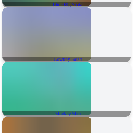
Little Big Snake
Cowboy Safari
Monkey Mart