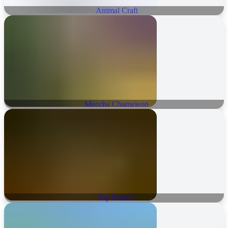
Animal Craft
Meccha Chameleon
Tap Road 2