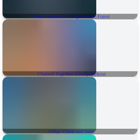
Deer Cannibal: 99 Nights in the Forest
Chained Together: Co-Op Parkour
Obby: Climb and Slide