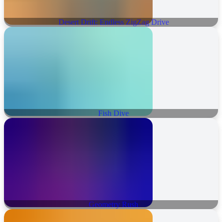
Desert Drift: Endless ZigZag Drive
Fish Dive
Geometry Rush