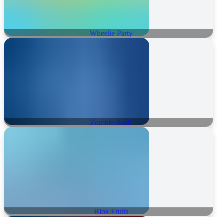
Wheelie Party
Zombie Rush
Blox Fruits