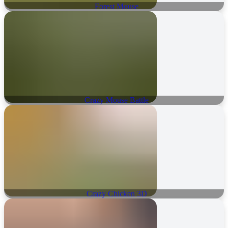
Forest Mouse
Crazy Mouse Battle
Crazy Chicken 3D