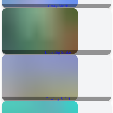
Crazy Shark
Little Big Snake
Cowboy Safari