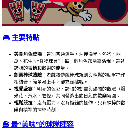
🎮 主要特點
美食角色登場
：告別普通選手，迎接漢堡、熱狗、西
瓜、花生等“食物球員”！每一個角色都活靈活現，帶著
誇張的表情和歡樂的能量。
創意棒球體驗
：遊戲將傳統棒球規則與輕鬆的點擊操作
相結合，簡單易上手，卻充滿挑戰。
視覺盛宴
：明亮的色彩、誇張的動畫與熱鬧的觀眾（爆
米花、汽水、薯條）共同營造出節日般的歡樂氛圍。
輕鬆競技
：沒有壓力，沒有複雜的操作，只有純粹的歡
樂與精準的揮棒時刻！
🍔 最“美味”的球隊陣容